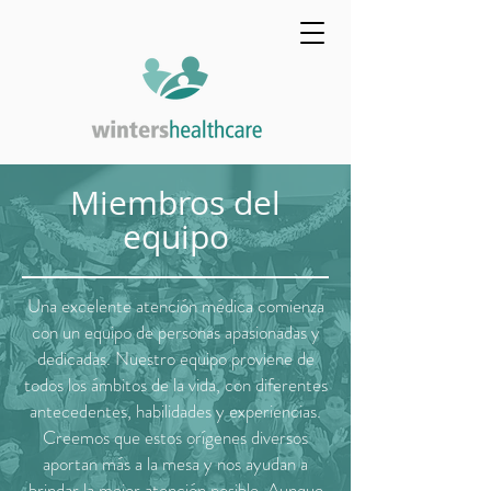
Miembros del
equipo
Una excelente atención médica comienza
con un equipo de personas apasionadas y
dedicadas. Nuestro equipo proviene de
todos los ámbitos de la vida, con diferentes
antecedentes, habilidades y experiencias.
Creemos que estos orígenes diversos
aportan más a la mesa y nos ayudan a
brindar la mejor atención posible. Aunque